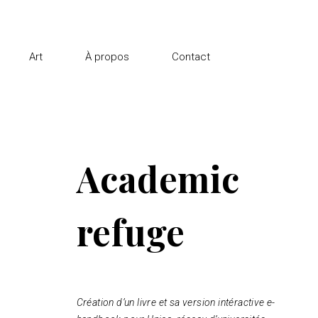
Art
À propos
Contact
Academic
refuge
Création d’un livre et sa version intéractive e-