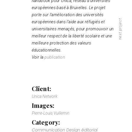
handbook pour Unica, réseau d’universités
européennes basé à Bruxelles. Le projet
porte sur l’amélioration des universités
next project
européennes dans l’aide aux réfugiés et
universitaires menaçés, pour promouvoir un
meilleur respect de la liberté scolaire et une
meilleure protection des valeurs
éducationnelles.
Voir la
publication
Client:
Unica Network
Images:
Pierre-Louis Vuillemin
Category:
Communication
Design éditorial