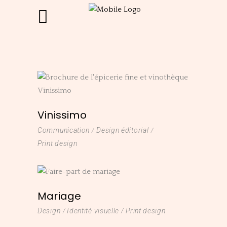
Vinissimo
Communication
Design éditorial
Print design
Mariage
Design
Identité visuelle
Print design